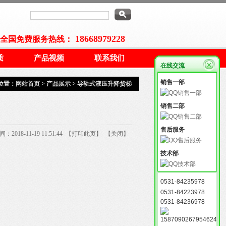
18668979228
全国免费服务热线：
质
产品视频
联系我们
在线交流
销售一部
位置：
网站首页
>
产品展示
>
导轨式液压升降货梯
销售二部
售后服务
018-11-19 11:51:44 【
打印此页
】 【
关闭
】
技术部
0531-84235978
0531-84223978
0531-84236978