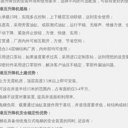
根据升降台的安装环境和使用要求，选择不同的可选配置，可取得更好的
液压升降机规格：
大承载
15
吨，实现多点控制，上下楼层互动联锁，达到安全使用；
高度高，采用旁置油缸、或双测式油缸，运行平稳、无噪声、维修方便、
手动下降、紧急停止按钮，方便、快捷、实用；
可贯通，厂房内外可相互戳开，方便、节省空间；
适合
2-6
层钢结构厂房，内外部均可使用；
采用进口泵站，如果速度要求过高，采用进口定制泵站，达到理想的送货
和密封件采用进口零部件，解决客户油压不稳定，零部件漏油问题。
液压升降机土建优势：
道上方无需机房，顶层高度
3.5
米以上即可安装。
房可设在井道半径
15
米的范围内，占有面积仅
3-4
平方。
压电梯不设置对重装置
,
提高井道面积利用率。
压电梯负荷、载重通过油缸直接作用于基坑，井道强度要求低，砖结构或砖
液压升降机安全稳定性优势：
梯在具备传统曳引式电梯的安全装置的同时
,
还设有：