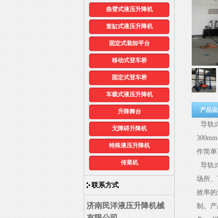
曲臂式液压升降机
套缸式液压升降机
固定式装卸平台
移动式登车桥
固定式登车桥
车载式液压升降机
产品说
升降舞台
导轨式
无障碍升降机
300mm
特殊液压升降机
作简单
传菜机
导轨式
场所、
联系方式
效率的
济南民洋液压升降机械
制。产
有限公司