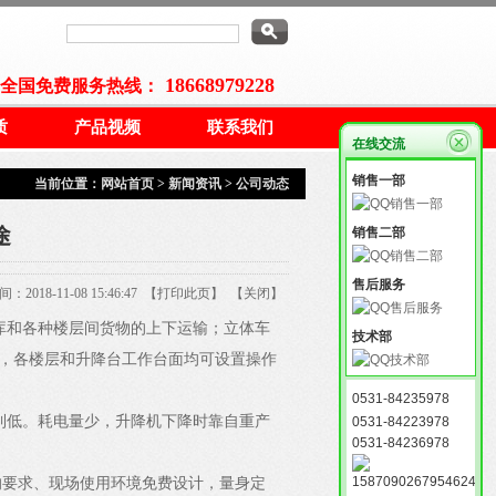
18668979228
全国免费服务热线：
质
产品视频
联系我们
在线交流
销售一部
当前位置：
网站首页
>
新闻资讯
>
公司动态
途
销售二部
售后服务
018-11-08 15:46:47 【
打印此页
】 【
关闭
】
库和各种楼层间货物的上下运输；立体车
技术部
，各楼层和升降台工作台面均可设置操作
0531-84235978
到低。耗电量少，升降机下降时靠自重产
0531-84223978
0531-84236978
的要求、现场使用环境免费设计，量身定