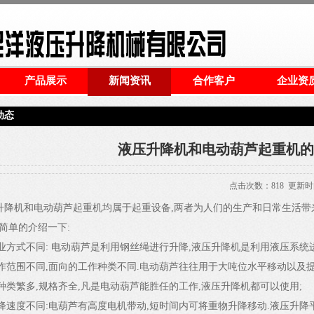
产品展示
新闻资讯
合作客户
企业资
动态
液压升降机和电动葫芦起重机的
点击次数：
818
更新时间：2
降机和电动葫芦起重机均属于起重设备,两者为人们的生产和日常生活带来
简单的介绍一下:
业方式不同: 电动葫芦是利用钢丝绳进行升降,液压升降机是利用液压系统
作范围不同,面向的工作种类不同.电动葫芦往往用于大吨位水平移动以及提
种类繁多,规格齐全,凡是电动葫芦能胜任的工作,液压升降机都可以使用;
降速度不同:电葫芦有高度电机带动,短时间内可将重物升降移动.液压升降