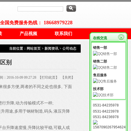
18668979228
全国免费服务热线：
质
产品视频
联系我们
在线交流
销售一部
当前位置：
网站首页
>
新闻资讯
>
公司动态
区别
销售二部
售后服务
016-10-09 09:27:28 【
打印此页
】 【
关闭
】
很多方便,两者的不同之处也很多, 下面
技术部
进行升降,动力传输模式不一样;
0531-84235978
升用途,多用于钢材制造,码头.液压升降
0531-84223978
0531-84236978
平台升降速度慢,升降比较平稳,可载人或