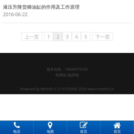
液压升降货梯油缸的作用及工作原理
2016-06-22
上一页
1
2
3
4
5
下一页
服务热线：18668979228
电脑版
|
触屏版
Powered by
MetInfo 5.3.19
©2008-2026
www.metinfo.cn
电话
地图
留言
首页