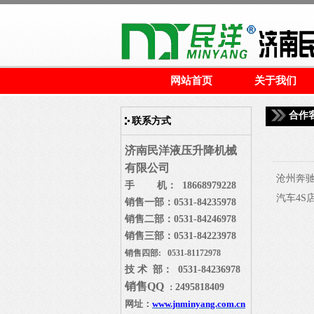
网站首页
关于我们
合作
联系方式
济南民洋液压升降机械
有限公司
沧州奔
手 机： 18668979228
汽车4S
销售一部：
0531-84235978
销售二部：
0531-84246978
销售三部：
0531-84223978
销售四部: 0531-81172978
技 术 部： 0531-84236978
销售
QQ
2495818409
：
网址：
www.jnminyang.com.cn