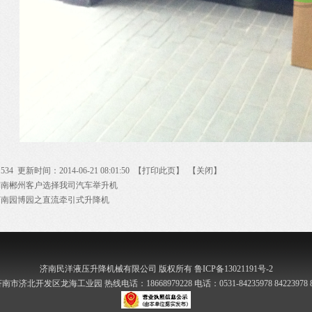
：
534
更新时间：2014-06-21 08:01:50 【
打印此页
】 【
关闭
】
湖南郴州客户选择我司汽车举升机
济南园博园之直流牵引式升降机
济南民洋液压升降机械有限公司 版权所有 鲁ICP备13021191号-2
市济北开发区龙海工业园 热线电话：18668979228 电话：0531-84235978 84223978 84