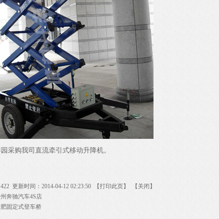
博园采购我司直流牵引式移动升降机。
：
422
更新时间：2014-04-12 02:23:50 【
打印此页
】 【
关闭
】
州奔驰汽车4S店
合肥固定式登车桥