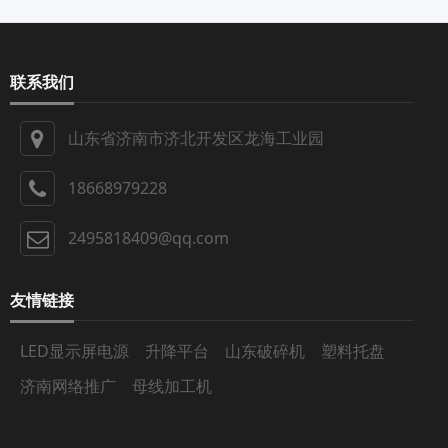
联系我们
山东省济南市济北开发区龙海工业园
18668979228
2495818409@qq.com
友情链接
LED显示屏电源
升降平台
山东破碎机
塑料托盘
济南网络推广
母线加工机