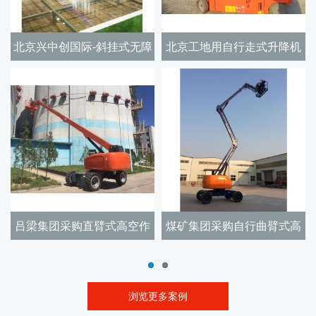
升降机
太原定做汽车升降平台
某航空公司定做30吨剪
升降机
臂式高
青岛农业大学定制自行折臂
郑州检疫局固定式登车
式升降机
浏览更多案例